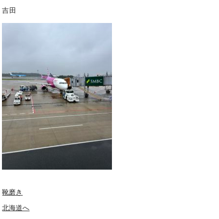
吉田
靴磨き
北海道へ